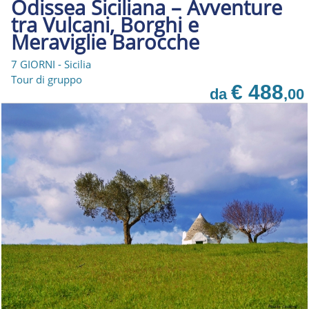
Odissea Siciliana – Avventure
tra Vulcani, Borghi e
Meraviglie Barocche
7 GIORNI - Sicilia
Tour di gruppo
€ 488
da
,00