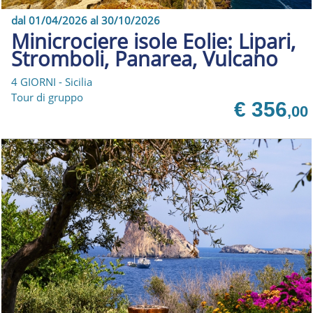
dal 01/04/2026 al 30/10/2026
Minicrociere isole Eolie: Lipari,
Stromboli, Panarea, Vulcano
4 GIORNI - Sicilia
Tour di gruppo
€ 356
,00