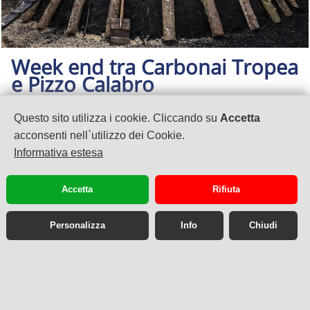
Week end tra Carbonai Tropea
e Pizzo Calabro
3 GIORNI - Calabria
Questo sito utilizza i cookie. Cliccando su
Accetta
Tour di gruppo
€ 179
da
,00
acconsenti nell`utilizzo dei Cookie.
Informativa estesa
Accetta
Rifiuta
Personalizza
Info
Chiudi