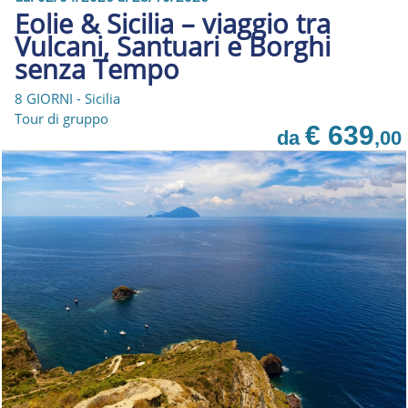
Eolie & Sicilia – viaggio tra
Vulcani, Santuari e Borghi
senza Tempo
8 GIORNI - Sicilia
Tour di gruppo
€ 639
da
,00