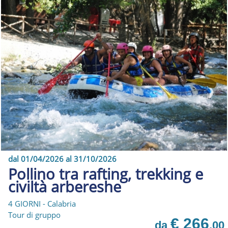
dal 01/04/2026 al 31/10/2026
Pollino tra rafting, trekking e
civiltà arbereshe
4 GIORNI - Calabria
Tour di gruppo
€ 266
da
,00