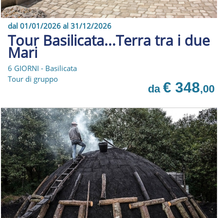
dal 01/01/2026 al 31/12/2026
Tour Basilicata...Terra tra i due
Mari
6 GIORNI - Basilicata
Tour di gruppo
€ 348
da
,00