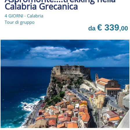
Calabria Grecanica
4 GIORNI - Calabria
Tour di gruppo
€ 339
da
,00