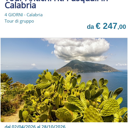
Calabria
4 GIORNI - Calabria
Tour di gruppo
€ 247
da
,00
dal 02/04/2026 al 28/10/2026