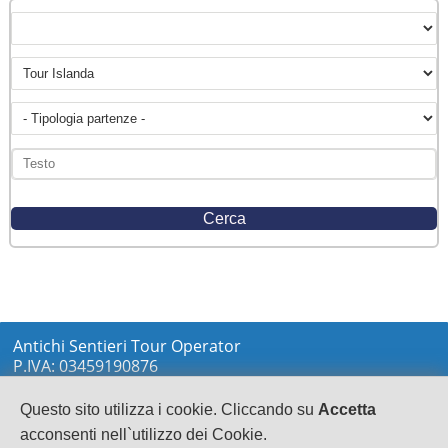
Antichi Sentieri Tour Operator
P.IVA: 03459190876
via Marconi sn
LOCRI
Questo sito utilizza i cookie. Cliccando su
Accetta
0964233148
acconsenti nell`utilizzo dei Cookie.
info@antichisentieri.it