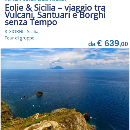
Eolie & Sicilia – viaggio tra
Vulcani, Santuari e Borghi
senza Tempo
8 GIORNI - Sicilia
Tour di gruppo
€ 639
da
,00