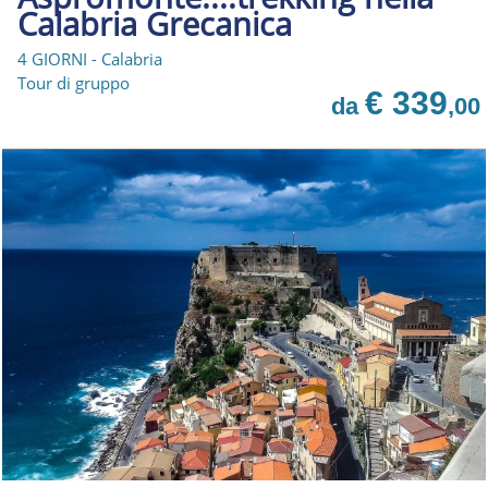
Calabria Grecanica
4 GIORNI - Calabria
Tour di gruppo
€ 339
da
,00