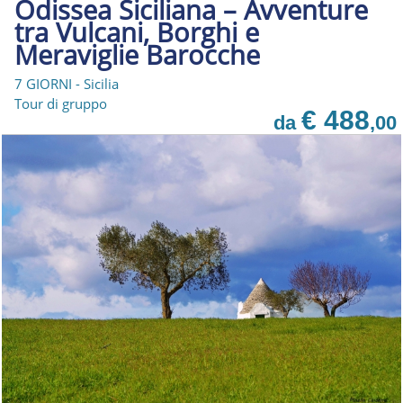
Odissea Siciliana – Avventure
tra Vulcani, Borghi e
Meraviglie Barocche
7 GIORNI - Sicilia
Tour di gruppo
€ 488
da
,00