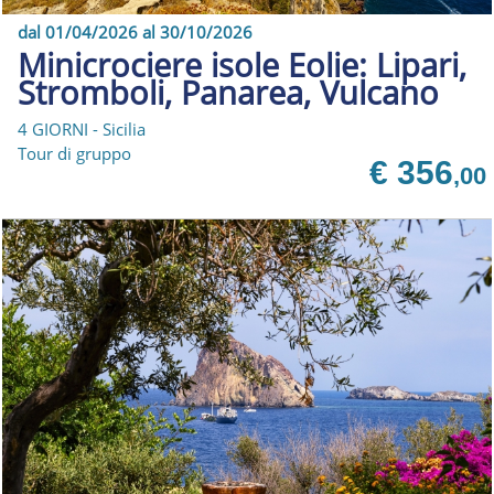
dal 01/04/2026 al 30/10/2026
Minicrociere isole Eolie: Lipari,
Stromboli, Panarea, Vulcano
4 GIORNI - Sicilia
Tour di gruppo
€ 356
,00