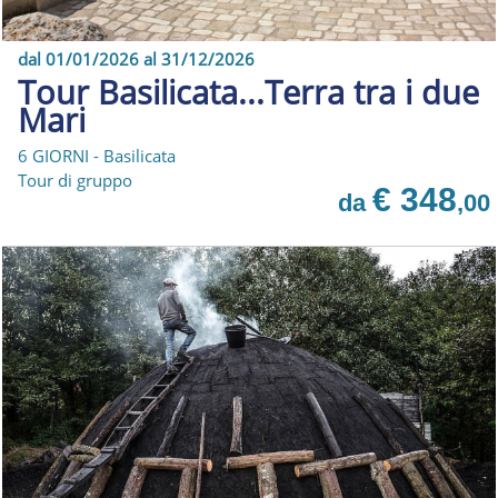
dal 01/01/2026 al 31/12/2026
Tour Basilicata...Terra tra i due
Mari
6 GIORNI - Basilicata
Tour di gruppo
€ 348
da
,00