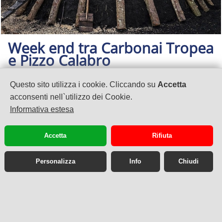
Week end tra Carbonai Tropea
e Pizzo Calabro
3 GIORNI - Calabria
Questo sito utilizza i cookie. Cliccando su
Accetta
Tour di gruppo
€ 179
da
,00
acconsenti nell`utilizzo dei Cookie.
Informativa estesa
Accetta
Rifiuta
Personalizza
Info
Chiudi