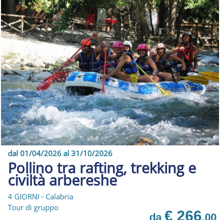
dal 01/04/2026 al 31/10/2026
Pollino tra rafting, trekking e
civiltà arbereshe
4 GIORNI - Calabria
Tour di gruppo
€ 266
da
,00