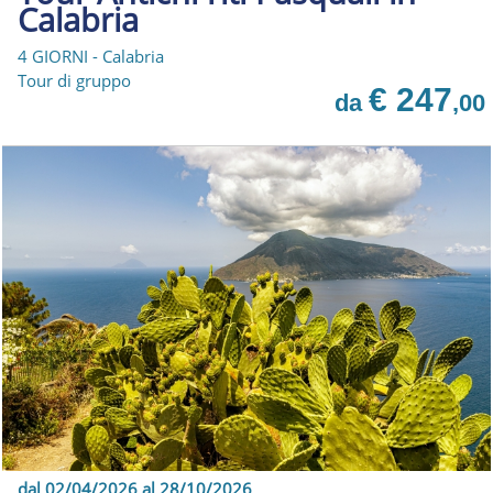
Calabria
4 GIORNI - Calabria
Tour di gruppo
€ 247
da
,00
dal 02/04/2026 al 28/10/2026