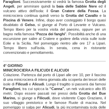
Faraglioni
. Successivamente si vedrà la famosa
Grotta degli
Angeli
, per ammirare quindi la
baia delle Sabbie Nere
ed il
vulcano attivo dell’isola: il
Gran Cratere della Fossa
. La
minicrociera continua quindi verso la
Grotta del Cavallo
e la
Piscina di Venere
. Infine, dopo aver costeggiato il borgo quasi
disabitato di
Gelso
, si giunge al Porto di Levante e Vulcano.
Tempo libero per la vostra visita del paesino, oppure per un
bagno nella famosa “
Pozza dei fanghi
”. Possibilità anche di una
escursione per salire al Cratere e godere della vista sulle isole
Eolie e la Sicilia. Nel pomeriggio rientro alle ore 17 a Lipari.
Tempo libero sull’isola. In serata, cena in ristorante
convenzionato e pernottamento.
4° GIORNO
MINICROCIERA A FILICUDI E ALICUDI
Colazione. Partenza dal porto di Lipari alle ore 10, per il fascino
di una minicrociera di intera giornata alla scoperta dei tesori delle
isole di
Filicudi
e
Alicudi
. Lungo il tragitto si passerà dai famosi
Faraglioni
, tra cui spicca la
“Canna”
, un nek vulcanico alto 85
metri. Dopo essere passati nei pressi della
Grotta del Bue
Marino,
si giunge a
Filicudi
, dove visiterete Capo Graziano, il
suo villaggio preistorico e le famose Ruote di macina. Nel
pomeriggio si salpa per
Alicudi
, la più incontaminata isola delle