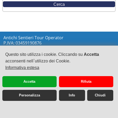
Antichi Sentieri Tour Operator
P.IVA: 03459190876
via Marconi sn
LOCRI
Questo sito utilizza i cookie. Cliccando su
Accetta
0964233148
acconsenti nell`utilizzo dei Cookie.
info@antichisentieri.it
Informativa estesa
Accetta
Rifiuta
Personalizza
Info
Chiudi