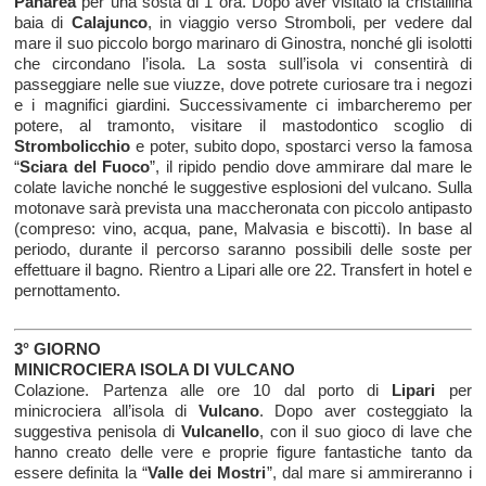
Panarea
per una sosta di 1 ora. Dopo aver visitato la cristallina
baia di
Calajunco
, in viaggio verso Stromboli, per vedere dal
mare il suo piccolo borgo marinaro di Ginostra, nonché gli isolotti
che circondano l’isola. La sosta sull’isola vi consentirà di
passeggiare nelle sue viuzze, dove potrete curiosare tra i negozi
e i magnifici giardini. Successivamente ci imbarcheremo per
potere, al tramonto, visitare il mastodontico scoglio di
Strombolicchio
e poter, subito dopo, spostarci verso la famosa
“
Sciara del Fuoco
”, il ripido pendio dove ammirare dal mare le
colate laviche nonché le suggestive esplosioni del vulcano. Sulla
motonave sarà prevista una maccheronata con piccolo antipasto
(compreso: vino, acqua, pane, Malvasia e biscotti). In base al
periodo, durante il percorso saranno possibili delle soste per
effettuare il bagno. Rientro a Lipari alle ore 22. Transfert in hotel e
pernottamento.
3° GIORNO
MINICROCIERA ISOLA DI VULCANO
Colazione. Partenza alle ore 10 dal porto di
Lipari
per
minicrociera all’isola di
Vulcano
. Dopo aver costeggiato la
suggestiva penisola di
Vulcanello
, con il suo gioco di lave che
hanno creato delle vere e proprie figure fantastiche tanto da
essere definita la “
Valle dei Mostri
”, dal mare si ammireranno i