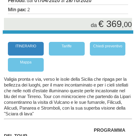
Periodo:
dal
01/04/2020
al
28/10/2020
Min pax:
2
€ 369
,00
da
ITINERARIO
Tariffe
Chiedi preventivo
Mappa
Valigia pronta e via, verso le isole della Sicilia che ripaga per la
bellezza dei luoghi, per il mare incontaminato e per i cieli stellati
che nelle notti d’estate illuminano queste perle incastonate nel
blu del mar Tirreno. Tour con minicrociere che partendo da Lipari
consentiranno la visita di Vulcano e le sue fumarole, Filicudi,
Alicudi, Panarea e Stromboli, con la sua superba visione della
"Sciara di lava"
PROGRAMMA
DEL TOUR