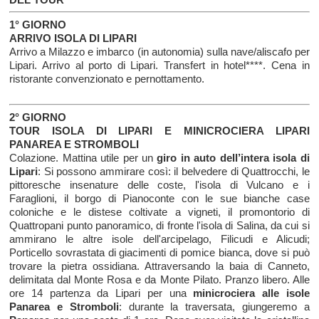
1° GIORNO
ARRIVO ISOLA DI LIPARI
Arrivo a Milazzo e imbarco (in autonomia) sulla nave/aliscafo per
Lipari. Arrivo al porto di Lipari. Transfert in hotel****. Cena in
ristorante convenzionato e pernottamento.
2° GIORNO
TOUR ISOLA DI LIPARI E MINICROCIERA LIPARI
PANAREA E STROMBOLI
Colazione. Mattina utile per un
giro in auto dell’intera isola di
Lipari
: Si possono ammirare così: il belvedere di Quattrocchi, le
pittoresche insenature delle coste, l'isola di Vulcano e i
Faraglioni, il borgo di Pianoconte con le sue bianche case
coloniche e le distese coltivate a vigneti, il promontorio di
Quattropani punto panoramico, di fronte l'isola di Salina, da cui si
ammirano le altre isole dell'arcipelago, Filicudi e Alicudi;
Porticello sovrastata di giacimenti di pomice bianca, dove si può
trovare la pietra ossidiana. Attraversando la baia di Canneto,
delimitata dal Monte Rosa e da Monte Pilato. Pranzo libero. Alle
ore 14 partenza da Lipari per una
minicrociera alle isole
Panarea e Stromboli
: durante la traversata, giungeremo a