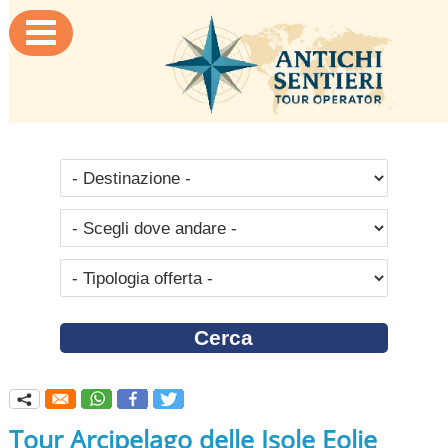

q
Tour Arcipelago delle Isole Eolie