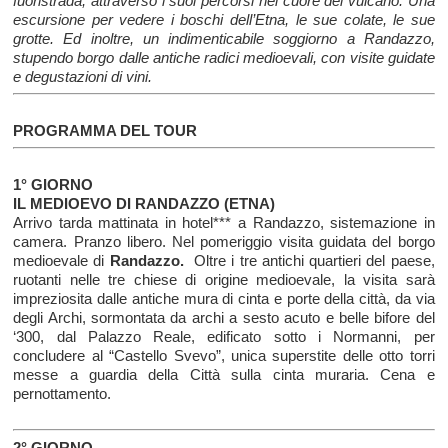
fuoristrada, attraverso i suoi percorsi nel cuore del vulcano. Una
escursione per vedere i boschi dell’Etna, le sue colate, le sue
grotte. Ed inoltre, un indimenticabile soggiorno a Randazzo,
stupendo borgo dalle antiche radici medioevali, con visite guidate
e degustazioni di vini.
PROGRAMMA DEL TOUR
1° GIORNO
IL MEDIOEVO DI RANDAZZO (ETNA)
Arrivo tarda mattinata in hotel*** a Randazzo, sistemazione in
camera. Pranzo libero. Nel pomeriggio visita guidata del borgo
medioevale di
Randazzo.
Oltre i tre antichi quartieri del paese,
ruotanti nelle tre chiese di origine medioevale, la visita sarà
impreziosita dalle antiche mura di cinta e porte della città, da via
degli Archi, sormontata da archi a sesto acuto e belle bifore del
‘300, dal Palazzo Reale, edificato sotto i Normanni, per
concludere al “Castello Svevo”, unica superstite delle otto torri
messe a guardia della Città sulla cinta muraria. Cena e
pernottamento.
2° GIORNO