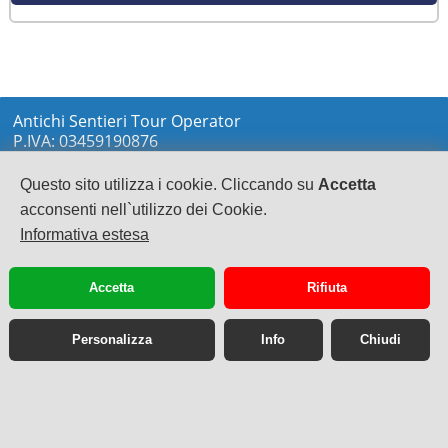
Antichi Sentieri Tour Operator
P.IVA: 03459190876
via Marconi sn
LOCRI
Questo sito utilizza i cookie. Cliccando su
Accetta
0964233148
acconsenti nell`utilizzo dei Cookie.
info@antichisentieri.it
Informativa estesa
Accetta
Rifiuta
Personalizza
Info
Chiudi
Sito web desktop