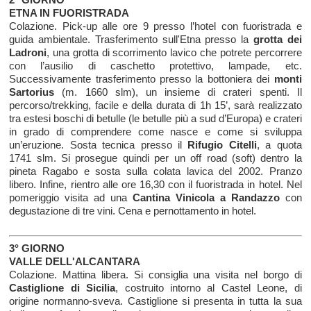
ETNA IN FUORISTRADA
Colazione. Pick-up alle ore 9 presso l’hotel con fuoristrada e
guida ambientale. Trasferimento sull'Etna presso la
grotta dei
Ladroni
, una grotta di scorrimento lavico che potrete percorrere
con l’ausilio di caschetto protettivo, lampade, etc.
Successivamente trasferimento presso la bottoniera dei
monti
Sartorius
(m. 1660 slm), un insieme di crateri spenti. Il
percorso/trekking, facile e della durata di 1h 15’, sarà realizzato
tra estesi boschi di betulle (le betulle più a sud d’Europa) e crateri
in grado di comprendere come nasce e come si sviluppa
un’eruzione. Sosta tecnica presso il
Rifugio Citelli
, a quota
1741 slm. Si prosegue quindi per un off road (soft) dentro la
pineta Ragabo e sosta sulla colata lavica del 2002. Pranzo
libero. Infine, rientro alle ore 16,30 con il fuoristrada in hotel. Nel
pomeriggio visita ad una
Cantina Vinicola a Randazzo
con
degustazione di tre vini. Cena e pernottamento in hotel.
3° GIORNO
VALLE DELL'ALCANTARA
Colazione. Mattina libera. Si consiglia una visita nel borgo di
Castiglione di Sicilia
, costruito intorno al Castel Leone, di
origine normanno-sveva. Castiglione si presenta in tutta la sua