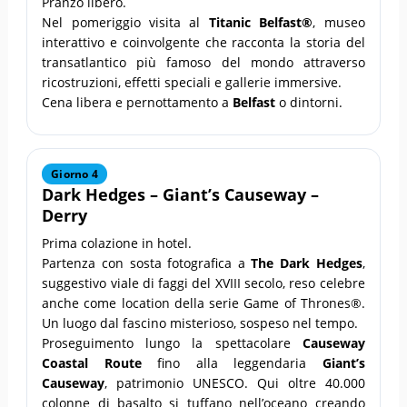
Pranzo libero.
Nel pomeriggio visita al
Titanic Belfast®
, museo
interattivo e coinvolgente che racconta la storia del
transatlantico più famoso del mondo attraverso
ricostruzioni, effetti speciali e gallerie immersive.
Cena libera e pernottamento a
Belfast
o dintorni.
Giorno 4
Dark Hedges
–
Giant’s Causeway
–
Derry
Prima colazione in hotel.
Partenza con sosta fotografica a
The Dark Hedges
,
suggestivo viale di faggi del XVIII secolo, reso celebre
anche come location della serie Game of Thrones®.
Un luogo dal fascino misterioso, sospeso nel tempo.
Proseguimento lungo la spettacolare
Causeway
Coastal Route
fino alla leggendaria
Giant’s
Causeway
, patrimonio UNESCO. Qui oltre 40.000
colonne di basalto si tuffano nell’oceano creando