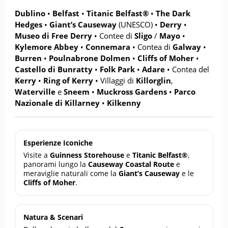
Dublino
•
Belfast
•
Titanic Belfast®
•
The Dark
Hedges
•
Giant’s Causeway
(UNESCO) •
Derry
•
Museo di Free Derry
• Contee di
Sligo
/
Mayo
•
Kylemore Abbey
•
Connemara
• Contea di
Galway
•
Burren
•
Poulnabrone Dolmen
•
Cliffs of Moher
•
Castello di Bunratty
•
Folk Park
•
Adare
• Contea del
Kerry
•
Ring of Kerry
• Villaggi di
Killorglin
,
Waterville
e
Sneem
•
Muckross Gardens
•
Parco
Nazionale di Killarney
•
Kilkenny
Esperienze Iconiche
Visite a
Guinness Storehouse
e
Titanic Belfast®
,
panorami lungo la
Causeway Coastal Route
e
meraviglie naturali come la
Giant’s Causeway
e le
Cliffs of Moher
.
Natura & Scenari