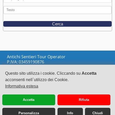
Antichi Sentieri Tour Operator
P.IVA: 03459190876
via Marconi sn
LOCRI
Questo sito utilizza i cookie. Cliccando su
Accetta
0964233148
acconsenti nell`utilizzo dei Cookie.
info@antichisentieri.it
Informativa estesa
Accetta
Rifiuta
Personalizza
Info
Chiudi