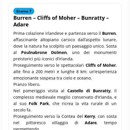
Giorno 7
Burren
–
Cliffs of Moher
–
Bunratty
–
Adare
Prima colazione irlandese e partenza verso il
Burren
,
affascinante altopiano carsico dall’aspetto lunare,
dove la natura ha scolpito un paesaggio unico. Sosta
al
Poulnabrone Dolmen
, uno dei monumenti
preistorici più iconici d’Irlanda.
Proseguimento verso le spettacolari
Cliffs of Moher
,
alte fino a 200 metri e lunghe 8 km: un’esperienza
emozionante sospesa tra cielo e oceano.
Pranzo libero.
Nel pomeriggio visita al
Castello di Bunratty
, il
complesso medievale meglio conservato d’Irlanda, e
al suo
Folk Park
, che ricrea la vita rurale di un
secolo fa.
Proseguimento verso la Contea del
Kerry
, con sosta
nel pittoresco villaggio di
Adare
, tempo
permettendo.