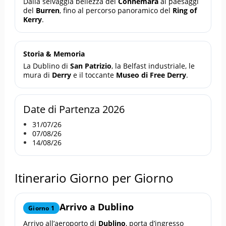
Dalla selvaggia bellezza del
Connemara
ai paesaggi
del
Burren
, fino al percorso panoramico del
Ring of
Kerry
.
Storia & Memoria
La Dublino di
San Patrizio
, la Belfast industriale, le
mura di
Derry
e il toccante
Museo di Free Derry
.
Date di Partenza 2026
31/07/26
07/08/26
14/08/26
Itinerario Giorno per Giorno
Arrivo a
Dublino
Giorno 1
Arrivo all’aeroporto di
Dublino
, porta d’ingresso