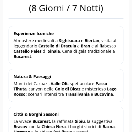
(8 Giorni / 7 Notti)
Esperienze Iconiche
Atmosfere medievali a
Sighisoara
e
Biertan
, visita al
leggendario
Castello di Dracula
a
Bran
e al fiabesco
Castello Peles
di
Sinaia
. Cena di gala tradizionale a
Bucarest
.
Natura & Paesaggi
Monti dei Carpazi,
Valle Olt
, spettacolare
Passo
Tihuta
, canyon delle
Gole di Bicaz
e misterioso
Lago
Rosso
: scenari intensi tra
Transilvania
e
Bucovina
.
Città & Borghi Sassoni
La vivace
Bucarest
, la raffinata
Sibiu
, la suggestiva
Brasov
con la
Chiesa Nera
, i borghi storici di
Bazna
,
Harman
e le chiese fortificate sassoni.