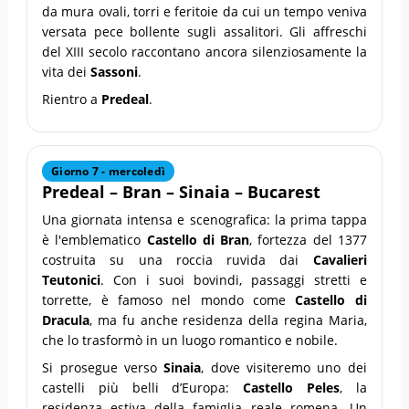
da mura ovali, torri e feritoie da cui un tempo veniva
versata pece bollente sugli assalitori. Gli affreschi
del XIII secolo raccontano ancora silenziosamente la
vita dei
Sassoni
.
Rientro a
Predeal
.
Giorno 7 - mercoledì
Predeal – Bran – Sinaia – Bucarest
Una giornata intensa e scenografica: la prima tappa
è l'emblematico
Castello di Bran
, fortezza del 1377
costruita su una roccia ruvida dai
Cavalieri
Teutonici
. Con i suoi bovindi, passaggi stretti e
torrette, è famoso nel mondo come
Castello di
Dracula
, ma fu anche residenza della regina Maria,
che lo trasformò in un luogo romantico e nobile.
Si prosegue verso
Sinaia
, dove visiteremo uno dei
castelli più belli d’Europa:
Castello Peles
, la
residenza estiva della famiglia reale romena. Un