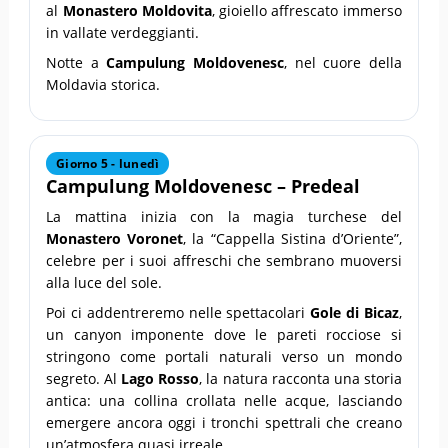
al
Monastero Moldovita
, gioiello affrescato immerso
in vallate verdeggianti.
Notte a
Campulung Moldovenesc
, nel cuore della
Moldavia storica.
Giorno 5 - lunedì
Campulung Moldovenesc – Predeal
La mattina inizia con la magia turchese del
Monastero Voronet
, la “Cappella Sistina d’Oriente”,
celebre per i suoi affreschi che sembrano muoversi
alla luce del sole.
Poi ci addentreremo nelle spettacolari
Gole di Bicaz
,
un canyon imponente dove le pareti rocciose si
stringono come portali naturali verso un mondo
segreto. Al
Lago Rosso
, la natura racconta una storia
antica: una collina crollata nelle acque, lasciando
emergere ancora oggi i tronchi spettrali che creano
un’atmosfera quasi irreale.