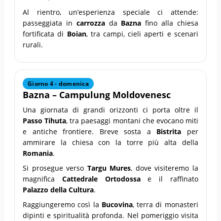
Al rientro, un’esperienza speciale ci attende:
passeggiata in
carrozza
da
Bazna
fino alla chiesa
fortificata di
Boian
, tra campi, cieli aperti e scenari
rurali.
Giorno 4 - domenica
Bazna – Campulung Moldovenesc
Una giornata di grandi orizzonti ci porta oltre il
Passo Tihuta
, tra paesaggi montani che evocano miti
e antiche frontiere. Breve sosta a
Bistrita
per
ammirare la chiesa con la torre più alta della
Romania
.
Si prosegue verso
Targu Mures
, dove visiteremo la
magnifica
Cattedrale Ortodossa
e il raffinato
Palazzo della Cultura
.
Raggiungeremo così la
Bucovina
, terra di monasteri
dipinti e spiritualità profonda. Nel pomeriggio visita