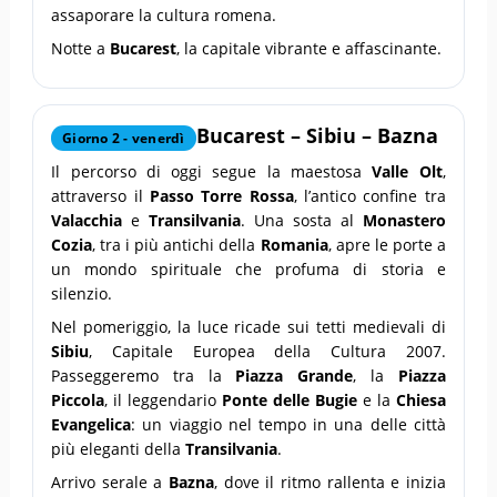
assaporare la cultura romena.
Notte a
Bucarest
, la capitale vibrante e affascinante.
Bucarest – Sibiu – Bazna
Giorno 2 - venerdì
Il percorso di oggi segue la maestosa
Valle Olt
,
attraverso il
Passo Torre Rossa
, l’antico confine tra
Valacchia
e
Transilvania
. Una sosta al
Monastero
Cozia
, tra i più antichi della
Romania
, apre le porte a
un mondo spirituale che profuma di storia e
silenzio.
Nel pomeriggio, la luce ricade sui tetti medievali di
Sibiu
, Capitale Europea della Cultura 2007.
Passeggeremo tra la
Piazza Grande
, la
Piazza
Piccola
, il leggendario
Ponte delle Bugie
e la
Chiesa
Evangelica
: un viaggio nel tempo in una delle città
più eleganti della
Transilvania
.
Arrivo serale a
Bazna
, dove il ritmo rallenta e inizia