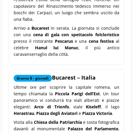
capolavoro del Rinascimento tedesco immerso nei
boschi dei Carpazi, un luogo che sembra uscito da
una fiaba.
Arrivo a
Bucarest
in serata. La giornata si conclude
con una
cena di gala con spettacolo folcloristico
presso il ristorante
Pescarus
e una
cena festiva
al
celebre
Hanul lui Manuc
, il più antico
caravanserraglio della città.
Bucarest – Italia
Giorno 8 - giovedì
Ultime ore per scoprire la capitale romena, un
tempo chiamata la
Piccola Parigi dell’Est
. Un tour
panoramico vi condurrà tra viali alberati e piazze
eleganti:
Arco di Trionfo
, viale
Kiseleff
, il lago
Herastrau
,
Piazza degli Aviatori
e
Piazza Victoria
.
Visita alla
Chiesa della Patriarchia
e sosta fotografica
davanti al monumentale
Palazzo del Parlamento
,