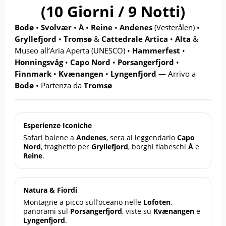
(10 Giorni / 9 Notti)
Bodø
•
Svolvær
•
Å
•
Reine
•
Andenes
(Vesterålen) •
Gryllefjord
•
Tromsø
&
Cattedrale Artica
•
Alta
&
Museo all’Aria Aperta (UNESCO) •
Hammerfest
•
Honningsvåg
•
Capo Nord
•
Porsangerfjord
•
Finnmark
•
Kvænangen
•
Lyngenfjord
— Arrivo a
Bodø
• Partenza da
Tromsø
Esperienze Iconiche
Safari balene a
Andenes
, sera al leggendario
Capo
Nord
, traghetto per
Gryllefjord
, borghi fiabeschi
Å
e
Reine
.
Natura & Fiordi
Montagne a picco sull’oceano nelle
Lofoten
,
panorami sul
Porsangerfjord
, viste su
Kvænangen
e
Lyngenfjord
.