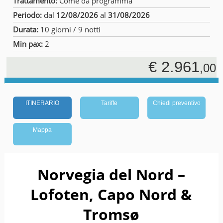
Trattamento:
Come da programma
Periodo:
dal
12/08/2026
al
31/08/2026
Durata:
10 giorni / 9 notti
Min pax:
2
€ 2.961
,00
ITINERARIO
Tariffe
Chiedi preventivo
Mappa
Norvegia del Nord –
Lofoten, Capo Nord &
Tromsø