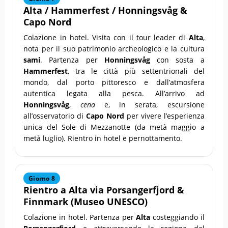
Alta
/
Hammerfest
/
Honningsvåg
&
Capo Nord
Colazione in hotel. Visita con il tour leader di
Alta
,
nota per il suo patrimonio archeologico e la cultura
sami
. Partenza per
Honningsvåg
con sosta a
Hammerfest
, tra le città più settentrionali del
mondo, dal porto pittoresco e dall’atmosfera
autentica legata alla pesca. All’arrivo ad
Honningsvåg
,
cena
e, in serata, escursione
all’osservatorio di
Capo Nord
per vivere l’esperienza
unica del Sole di Mezzanotte (da metà maggio a
metà luglio). Rientro in hotel e pernottamento.
Giorno 8
Rientro a
Alta
via
Porsangerfjord
&
Finnmark
(Museo UNESCO)
Colazione in hotel. Partenza per
Alta
costeggiando il