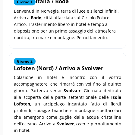
Italia /
Bodø
Giorno 1
Benvenuti in Norvegia, terra di luce e silenzi infiniti.
Arrivo a
Bodø
, città affacciata sul Circolo Polare
Artico. Trasferimento libero in hotel e tempo a
disposizione per un primo assaggio dell’atmosfera
nordica, tra mare e montagne. Pernottamento.
Giorno 2
Lofoten
(Nord) / Arrivo a
Svolvær
Colazione in hotel e incontro con il vostro
accompagnatore, che rimarrà con voi fino al quinto
giorno. Partenza verso
Svolvær
. Giornata dedicata
alla scoperta della parte settentrionale delle
Isole
Lofoten
, un arcipelago incantato fatto di fiordi
profondi, spiagge bianche e montagne spettacolari
che emergono come guglie dalle acque cristalline
dell’oceano. Arrivo a
Svolvær
,
cena
e pernottamento
in hotel.