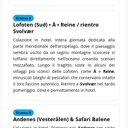
Giorno 3
Lofoten
(Sud) •
Å
•
Reine
/ rientro
Svolvær
Colazione in hotel. Intera giornata dedicata alla
parte meridionale dell’arcipelago, dove il paesaggio
sembra uscito da un sogno: montagne scoscese si
tuffano direttamente nell’oceano creando scenari
mozzafiato. Lungo il tragitto, soste in alcuni dei
villaggi più iconici delle Lofoten, come
Å
e
Reine
,
minuscoli borghi di pescatori che conservano intatto
il loro fascino autentico. Rientro a
Svolvær
nel tardo
pomeriggio.
Cena
e pernottamento in hotel.
Giorno 4
Andenes
(Vesterålen) & Safari Balene
Colazione in hotel. Partenza per
Andenes
con soste