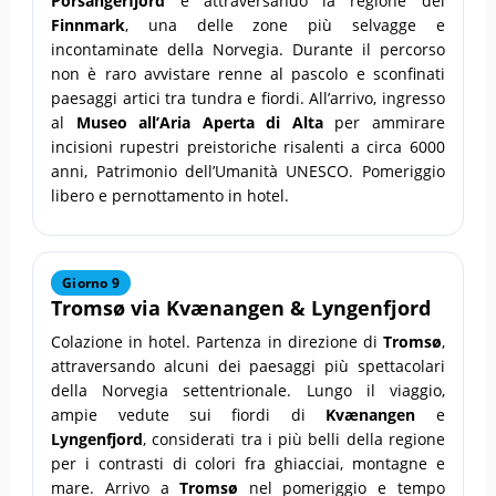
Porsangerfjord
e attraversando la regione del
Finnmark
, una delle zone più selvagge e
incontaminate della Norvegia. Durante il percorso
non è raro avvistare renne al pascolo e sconfinati
paesaggi artici tra tundra e fiordi. All’arrivo, ingresso
al
Museo all’Aria Aperta di Alta
per ammirare
incisioni rupestri preistoriche risalenti a circa 6000
anni, Patrimonio dell’Umanità UNESCO. Pomeriggio
libero e pernottamento in hotel.
Giorno 9
Tromsø
via
Kvænangen
&
Lyngenfjord
Colazione in hotel. Partenza in direzione di
Tromsø
,
attraversando alcuni dei paesaggi più spettacolari
della Norvegia settentrionale. Lungo il viaggio,
ampie vedute sui fiordi di
Kvænangen
e
Lyngenfjord
, considerati tra i più belli della regione
per i contrasti di colori fra ghiacciai, montagne e
mare. Arrivo a
Tromsø
nel pomeriggio e tempo