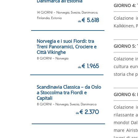
Danimarca all'Estonia
GIORNO 4:
14 GIORNI - Norvegia, Svezia, Danimarca,
Colazione 
Finlandia, Estonia
€ 5.618
da
Kalkkinen, 
Norvegia e i suoi Fiordi: tra
GIORNO 5:
Treni Panoramici, Crociere e
Città Vikinghe
Colazione i
8 GIORNI - Norvegia
€ 1.965
cultura eur
da
storia che 
Scandinavia Classica – da Oslo
a Stoccolma tra Fiordi e
GIORNO 6: 
Capitali
8 GIORNI - Norvegia, Svezia, Danimarca
Colazione i
€ 2.370
da
rilassante 
mondo! Dal 
mare Airist
lavori di r