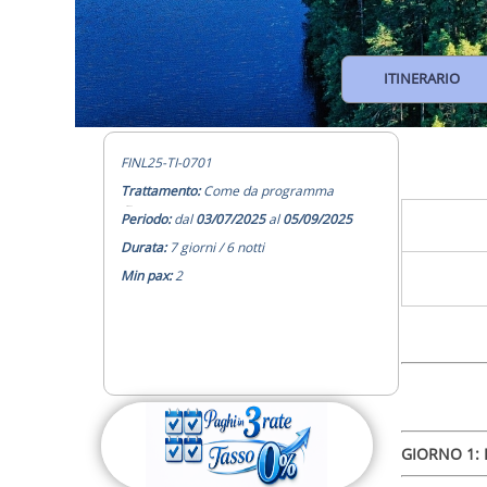
Ufficiale da
ITINERARIO
FINL25-TI-0701
Trattamento:
Come da programma
Ufficiale da
Periodo:
dal
03/07/2025
al
05/09/2025
Durata:
7 giorni / 6 notti
Min pax:
2
GIORNO 1: I