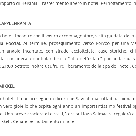
eroporto di Helsinki. Trasferimento libero in hotel. Pernottamento in
 LAPPEENRANTA
n hotel. Incontro con il vostro accompagnatore, visita guidata della
lla Roccia). Al termine, proseguimento verso Porvoo per una vi
 un angolo incantato, con strade acciottolate, case storiche, 
a, considerata dai finlandesi la “città dell’estate” poiché la sua
e 21:00 potrete inoltre usufruire liberamente della spa dell’hotel. 
MIKKELI
n hotel. Il tour prosegue in direzione Savonlinna, cittadina piena 
un vero gioiello che ospita ogni anno un importantissimo festival o
e. Una breve crociera di circa 1,5 ore sul lago Saimaa vi regalerà at
ikkeli. Cena e pernottamento in hotel.