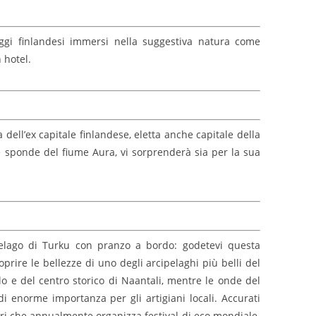
ggi finlandesi immersi nella suggestiva natura come
 hotel.
 dell’ex capitale finlandese, eletta anche capitale della
e sponde del fiume Aura, vi sorprenderà sia per la sua
ipelago di Turku con pranzo a bordo: godetevi questa
ire le bellezze di uno degli arcipelaghi più belli del
lo e del centro storico di Naantali, mentre le onde del
 di enorme importanza per gli artigiani locali. Accurati
bbri che annualmente organizza festival di eco mondiale.