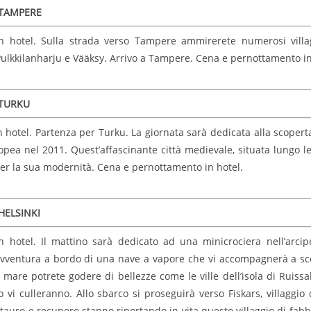
 TAMPERE
in hotel. Sulla strada verso Tampere ammirerete numerosi villa
Pulkkilanharju e Vääksy. Arrivo a Tampere. Cena e pernottamento in
 TURKU
n hotel. Partenza per Turku. La giornata sarà dedicata alla scoperta
opea nel 2011. Quest’affascinante città medievale, situata lungo l
per la sua modernità. Cena e pernottamento in hotel.
HELSINKI
n hotel. Il mattino sarà dedicato ad una minicrociera nell’arc
avventura a bordo di una nave a vapore che vi accompagnerà a scopr
mare potrete godere di bellezze come le ville dell’isola di Ruissa
o vi culleranno. Allo sbarco si proseguirà verso Fiskars, villaggio
estauro e recupero stanno riportando in vita questo villaggio di fa