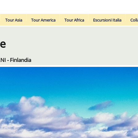
Tour Asia
Tour America
Tour Africa
Escursioni Italia
Coll
se
NI - Finlandia