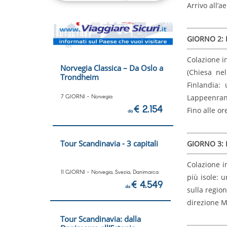
Arrivo all’a
GIORNO 2:
Colazione i
Norvegia Classica – Da Oslo a
(Chiesa ne
Trondheim
Finlandia:
7 GIORNI - Norvegia
Lappeenrant
€ 2.154
Fino alle or
da
Tour Scandinavia - 3 capitali
GIORNO 3: 
Colazione i
11 GIORNI - Norvegia, Svezia, Danimarca
più isole: 
€ 4.549
da
sulla region
direzione M
Tour Scandinavia: dalla