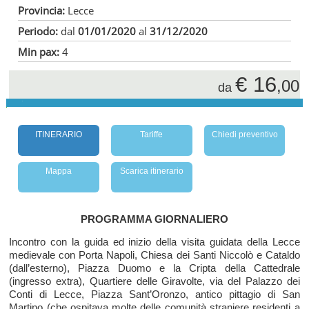
Provincia:
Lecce
Periodo:
dal
01/01/2020
al
31/12/2020
Min pax:
4
€ 16
,00
da
ITINERARIO
Tariffe
Chiedi preventivo
Mappa
Scarica itinerario
PROGRAMMA GIORNALIERO
Incontro con la guida ed inizio della visita guidata della Lecce
medievale con Porta Napoli, Chiesa dei Santi Niccolò e Cataldo
(dall’esterno), Piazza Duomo e la Cripta della Cattedrale
(ingresso extra), Quartiere delle Giravolte, via del Palazzo dei
Conti di Lecce, Piazza Sant’Oronzo, antico pittagio di San
Martino (che ospitava molte delle comunità straniere residenti a