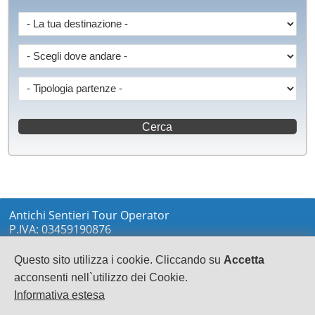
Antichi Sentieri Tour Operator
P.IVA: 03459190876
via Marconi sn
LOCRI
Questo sito utilizza i cookie. Cliccando su
Accetta
0964233148
acconsenti nell`utilizzo dei Cookie.
info@antichisentieri.it
Informativa estesa