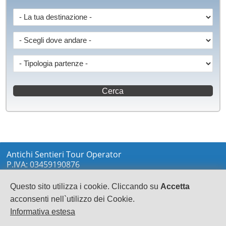
Antichi Sentieri Tour Operator
P.IVA: 03459190876
via Marconi sn
LOCRI
Questo sito utilizza i cookie. Cliccando su
Accetta
0964233148
acconsenti nell`utilizzo dei Cookie.
info@antichisentieri.it
Informativa estesa