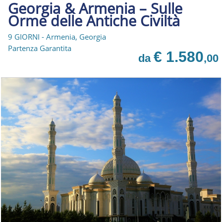
Georgia & Armenia – Sulle
Orme delle Antiche Civiltà
9 GIORNI - Armenia, Georgia
Partenza Garantita
€ 1.580
da
,00