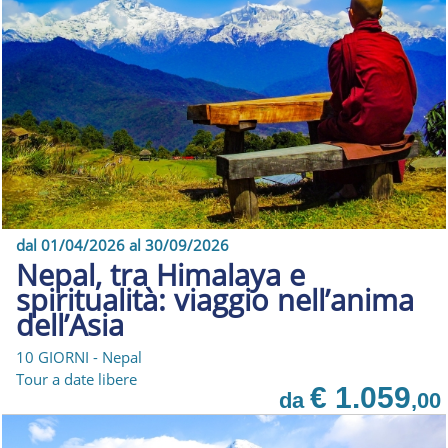
dal 01/04/2026 al 30/09/2026
Nepal, tra Himalaya e
spiritualità: viaggio nell’anima
dell’Asia
10 GIORNI - Nepal
Tour a date libere
€ 1.059
da
,00