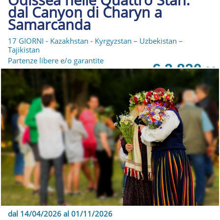
dal Canyon di Charyn a
Samarcanda
17 GIORNI - Kazakhstan - Kyrgyzstan – Uzbekistan –
Tajikistan
Partenze libere e/o garantite
€ 2.830
,00
dal 14/04/2026 al 01/11/2026