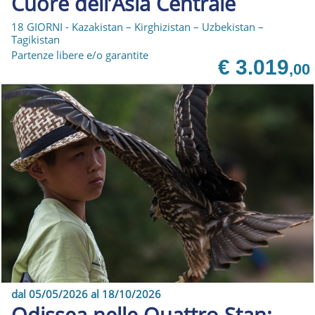
Cuore dell’Asia Centrale
18 GIORNI - Kazakistan – Kirghizistan – Uzbekistan –
Tagikistan
Partenze libere e/o garantite
€ 3.019
,00
dal 05/05/2026 al 18/10/2026
Odissea nelle Quattro Stan: