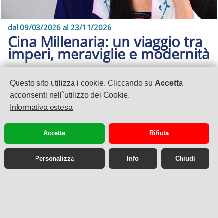
dal 09/03/2026 al 23/11/2026
Cina Millenaria: un viaggio tra
imperi, meraviglie e modernità
12 GIORNI - Cina
Partenza Garantita
Questo sito utilizza i cookie. Cliccando su
Accetta
€ 2.938
da
,00
acconsenti nell`utilizzo dei Cookie.
Informativa estesa
Accetta
Rifiuta
Personalizza
Info
Chiudi