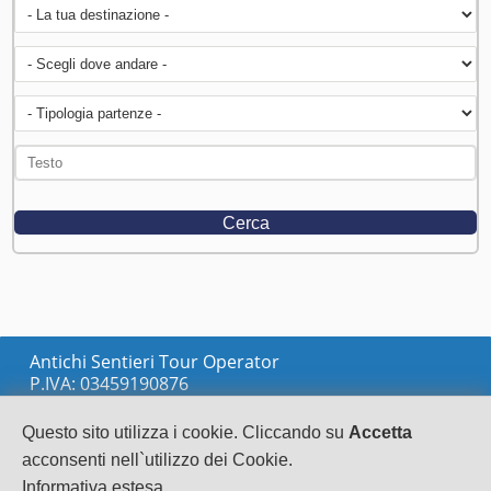
Antichi Sentieri Tour Operator
P.IVA: 03459190876
via Marconi sn
LOCRI
Questo sito utilizza i cookie. Cliccando su
Accetta
0964233148
acconsenti nell`utilizzo dei Cookie.
info@antichisentieri.it
Informativa estesa