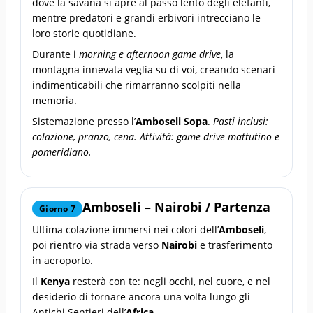
dove la savana si apre al passo lento degli elefanti,
mentre predatori e grandi erbivori intrecciano le
loro storie quotidiane.
Durante i
morning e afternoon game drive
, la
montagna innevata veglia su di voi, creando scenari
indimenticabili che rimarranno scolpiti nella
memoria.
Sistemazione presso l’
Amboseli Sopa
.
Pasti inclusi:
colazione, pranzo, cena. Attività: game drive mattutino e
pomeridiano.
Amboseli – Nairobi / Partenza
Giorno 7
Ultima colazione immersi nei colori dell’
Amboseli
,
poi rientro via strada verso
Nairobi
e trasferimento
in aeroporto.
Il
Kenya
resterà con te: negli occhi, nel cuore, e nel
desiderio di tornare ancora una volta lungo gli
Antichi Sentieri dell’
Africa
.