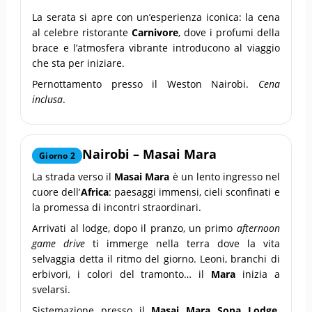
La serata si apre con un’esperienza iconica: la cena
al celebre ristorante
Carnivore
, dove i profumi della
brace e l’atmosfera vibrante introducono al viaggio
che sta per iniziare.
Pernottamento presso il Weston Nairobi.
Cena
inclusa
.
Nairobi – Masai Mara
Giorno 2
La strada verso il
Masai Mara
è un lento ingresso nel
cuore dell’
Africa
: paesaggi immensi, cieli sconfinati e
la promessa di incontri straordinari.
Arrivati al lodge, dopo il pranzo, un primo
afternoon
game drive
ti immerge nella terra dove la vita
selvaggia detta il ritmo del giorno. Leoni, branchi di
erbivori, i colori del tramonto… il
Mara
inizia a
svelarsi.
Sistemazione presso il
Masai Mara Sopa Lodge
.