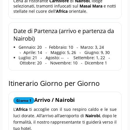
Cena al ristorante
Carnivore
di
Nairobi
, lodge
selezionati, tramonti infuocati sul
Masai Mara
e notti
stellate nel cuore dell’
Africa
orientale.
Date di Partenza (arrivo e partenza da
Nairobi)
Gennaio: 20 - Febbraio: 10 - Marzo: 3, 24
- Aprile: 14 - Maggio: 5, 26 - Giugno: 9, 30
Luglio: 21 - Agosto: -- - Settembre: 1, 22 -
Ottobre: 20 - Novembre: 10 - Dicembre 1
Itinerario Giorno per Giorno
Arrivo / Nairobi
Giorno 1
L’
Africa
ti accoglie con il suo respiro caldo e le sue
luci dorate. All’arrivo all’aeroporto di
Nairobi
, dopo le
formalità, il nostro rappresentante ti guiderà verso il
tuo hotel.