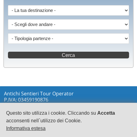
Antichi Sentieri Tour Operator
P.IVA: 03459190876
via Marconi sn
LOCRI
Questo sito utilizza i cookie. Cliccando su
Accetta
0964233148
acconsenti nell`utilizzo dei Cookie.
info@antichisentieri.it
Informativa estesa