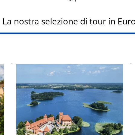
La nostra selezione di tour in Eur
Ufficiale da
Ufficiale fino a: