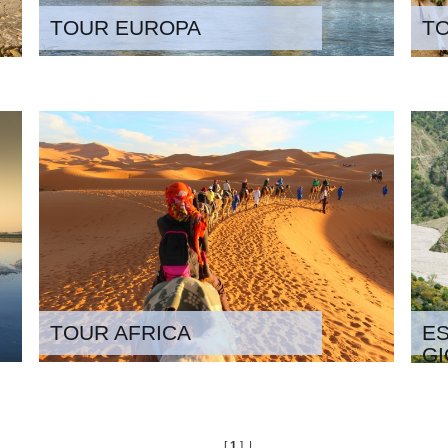
TOUR EUROPA
T
TOUR AFRICA
ES
GI
[
1
] |