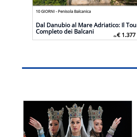
10 GIORNI - Penisola Balcanica
Dal Danubio al Mare Adriatico: Il Tou
Completo dei Balcani
€ 1.377
da
Ufficiale da