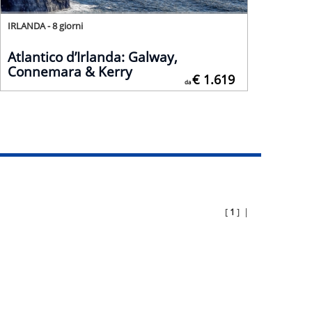
IRLANDA - 8 giorni
Atlantico d’Irlanda: Galway,
Connemara & Kerry
€ 1.619
da
[
1
] |