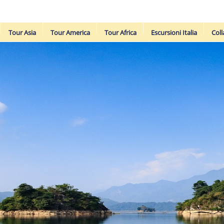
Tour Asia
Tour America
Tour Africa
Escursioni Italia
Coll