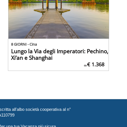
8 GIORNI - Cina
Lungo la Via degli Imperatori: Pechino,
Xi’an e Shanghai
€ 1.368
da
scritta all'albo società cooperativa al n°
A110799
Per una tua Vacanza più sicura