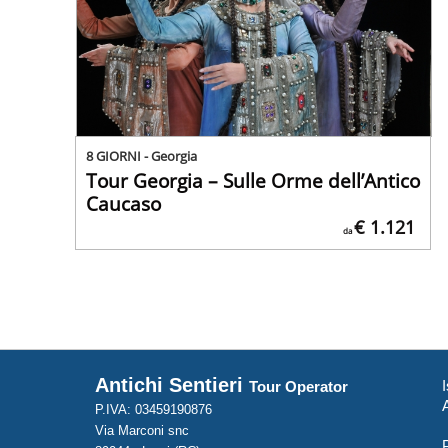
8 GIORNI - Georgia
Tour Georgia – Sulle Orme dell’Antico
Caucaso
€ 1.121
da
Antichi Sentieri
I
Tour Operator
P.IVA: 03459190876
Via Marconi snc