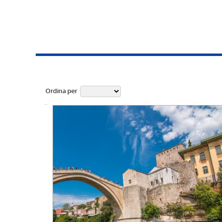
Ordina per
Ufficiale fino a: