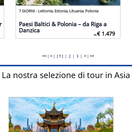
7 GIORNI - Lettonia, Estonia, Lituania, Polonia
r
Paesi Baltici & Polonia – da Riga a
Danzica
€ 1.479
da
<<
|
<
|
[
1
] |
2
|
3
|
>
|
>>
La nostra selezione di tour in Asia
Tariffa ufficiale da