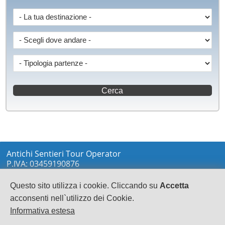
Antichi Sentieri Tour Operator
P.IVA: 03459190876
via Marconi sn
LOCRI
Questo sito utilizza i cookie. Cliccando su
Accetta
0964233148
acconsenti nell`utilizzo dei Cookie.
info@antichisentieri.it
Informativa estesa