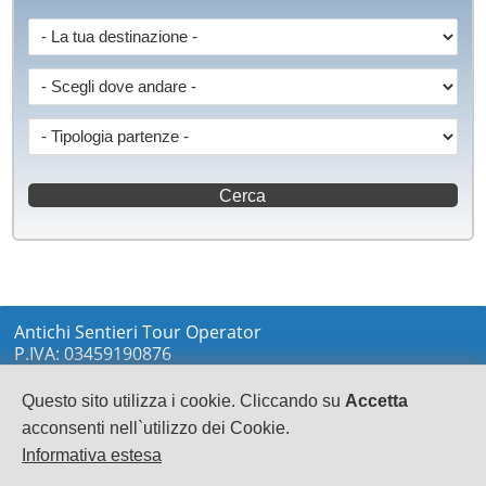
Antichi Sentieri Tour Operator
P.IVA: 03459190876
via Marconi sn
LOCRI
Questo sito utilizza i cookie. Cliccando su
Accetta
0964233148
acconsenti nell`utilizzo dei Cookie.
info@antichisentieri.it
Informativa estesa