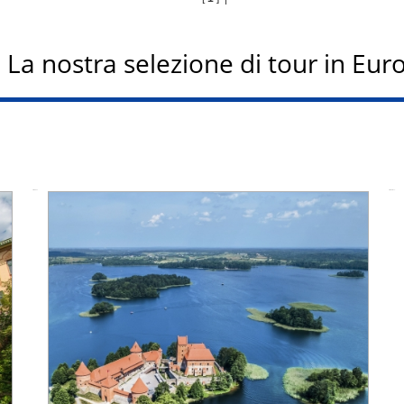
La nostra selezione di tour in Eur
Ufficiale da
Ufficiale fino a: