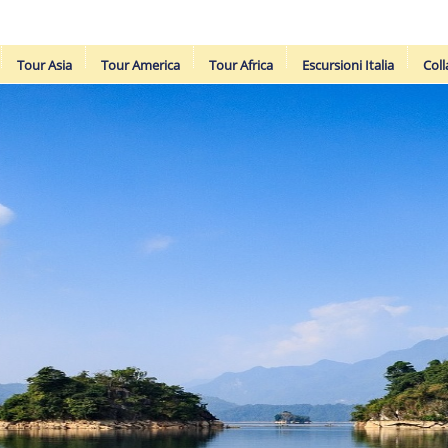
Tour Asia
Tour America
Tour Africa
Escursioni Italia
Coll