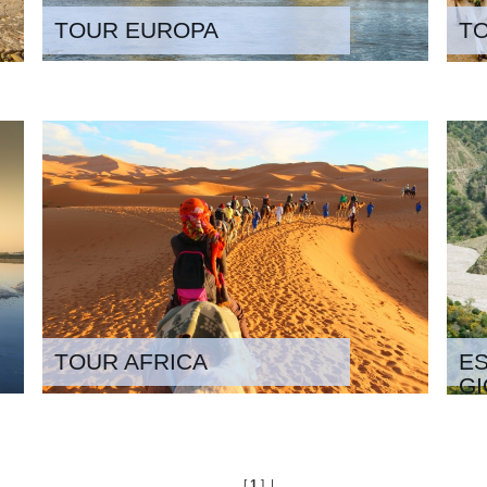
TOUR EUROPA
T
TOUR AFRICA
ES
GI
[
1
] |