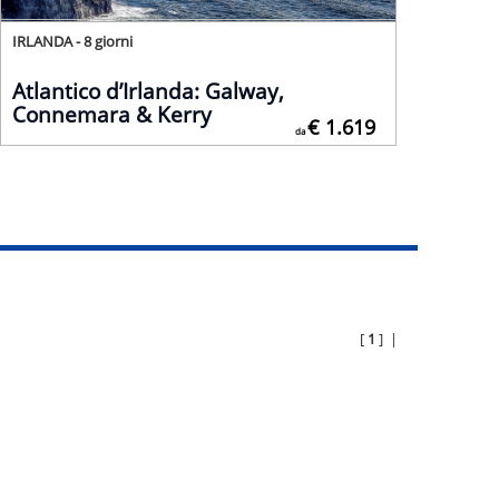
IRLANDA - 8 giorni
Atlantico d’Irlanda: Galway,
Connemara & Kerry
€ 1.619
da
[
1
] |