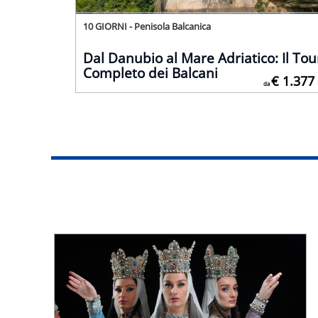
10 GIORNI - Penisola Balcanica
Dal Danubio al Mare Adriatico: Il Tou
Completo dei Balcani
€ 1.377
da
Ufficiale da