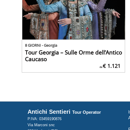
8 GIORNI - Georgia
Tour Georgia – Sulle Orme dell’Antico
Caucaso
€ 1.121
da
Antichi Sentieri
I
Tour Operator
P.IVA: 03459190876
Via Marconi snc