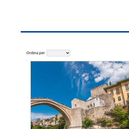
Ordina per
Ufficiale fino a: