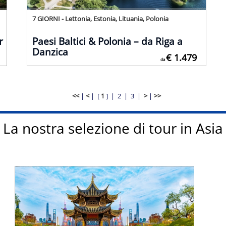
7 GIORNI - Lettonia, Estonia, Lituania, Polonia
r
Paesi Baltici & Polonia – da Riga a
Danzica
€ 1.479
da
<<
|
<
|
[
1
] |
2
|
3
|
>
|
>>
La nostra selezione di tour in Asia
Tariffa ufficiale da