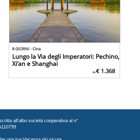
8 GIORNI - Cina
Lungo la Via degli Imperatori: Pechino,
Xi’an e Shanghai
€ 1.368
da
scritta all'albo società cooperativa al n°
A110799
Per una tua Vacanza più sicura