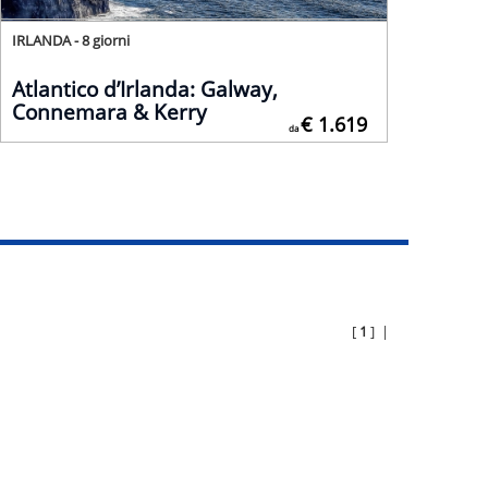
IRLANDA - 8 giorni
Atlantico d’Irlanda: Galway,
Connemara & Kerry
€ 1.619
da
[
1
] |