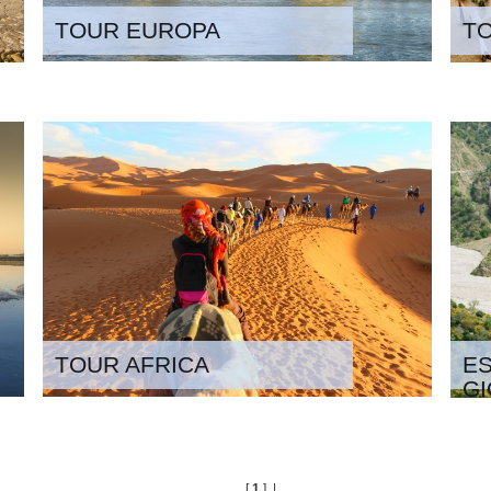
TOUR EUROPA
T
TOUR AFRICA
ES
GI
[
1
] |