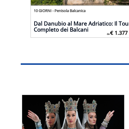
10 GIORNI - Penisola Balcanica
Dal Danubio al Mare Adriatico: Il Tou
Completo dei Balcani
€ 1.377
da
Ufficiale da