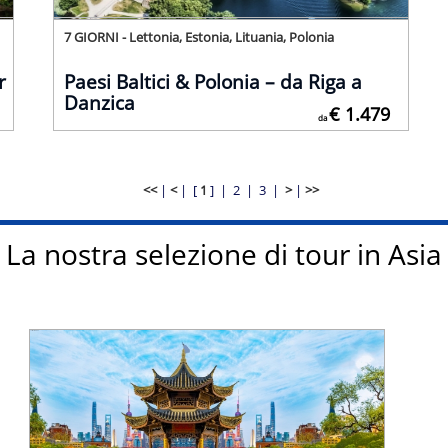
7 GIORNI - Lettonia, Estonia, Lituania, Polonia
r
Paesi Baltici & Polonia – da Riga a
Danzica
€ 1.479
da
<<
|
<
|
[
1
] |
2
|
3
|
>
|
>>
La nostra selezione di tour in Asia
Tariffa ufficiale da