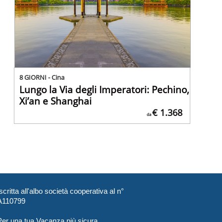
8 GIORNI - Cina
Lungo la Via degli Imperatori: Pechino,
Xi’an e Shanghai
€ 1.368
da
scritta all'albo società cooperativa al n°
A110799
Per una tua Vacanza più sicura