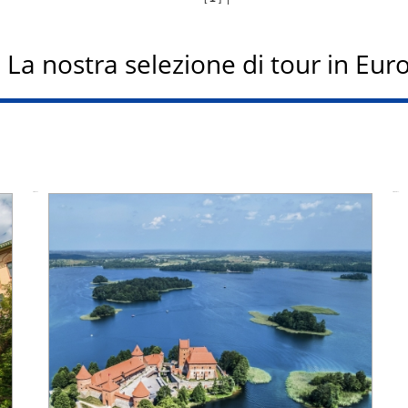
La nostra selezione di tour in Eur
Ufficiale da
Ufficiale fino a: