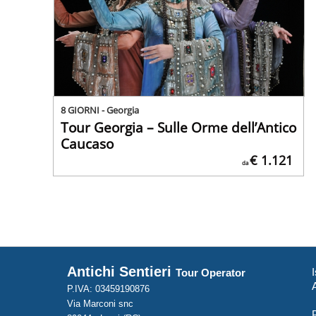
8 GIORNI - Georgia
Tour Georgia – Sulle Orme dell’Antico
Caucaso
€ 1.121
da
Antichi Sentieri
I
Tour Operator
P.IVA: 03459190876
Via Marconi snc