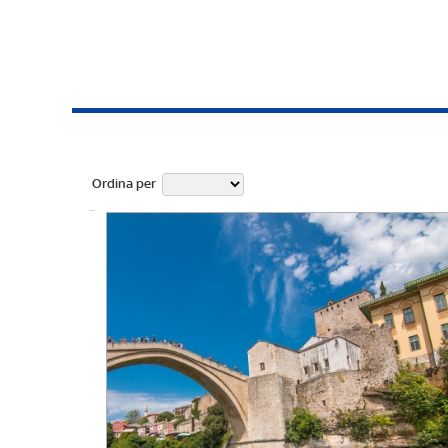
Ordina per
Ufficiale fino a: