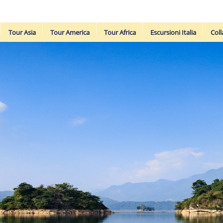
Tour Asia
Tour America
Tour Africa
Escursioni Italia
Coll