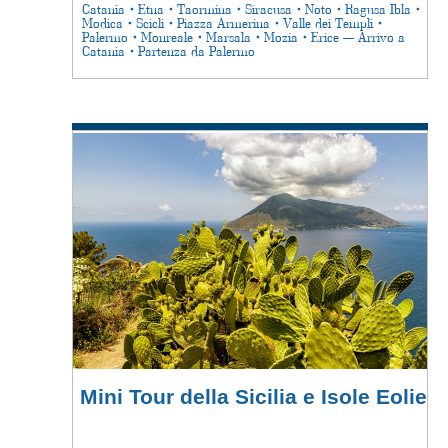
Catania • Etna • Taormina • Siracusa • Noto • Ragusa Ibla •
Modica • Scicli • Piazza Armerina • Valle dei Templi •
Palermo • Monreale • Marsala • Mozia • Erice — Arrivo a
Catania • Partenza da Palermo
Mini Tour della Sicilia e Isole Eolie