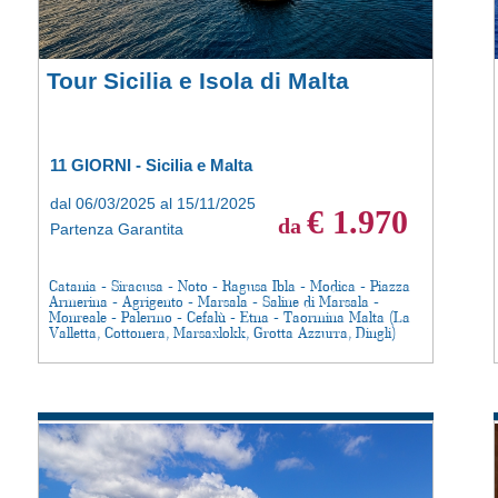
Tour Sicilia e Isola di Malta
11 GIORNI - Sicilia e Malta
dal 06/03/2025 al 15/11/2025
€ 1.970
da
Partenza Garantita
Catania - Siracusa - Noto - Ragusa Ibla - Modica - Piazza
Armerina - Agrigento - Marsala - Saline di Marsala -
Monreale - Palermo - Cefalù - Etna - Taormina Malta (La
Valletta, Cottonera, Marsaxlokk, Grotta Azzurra, Dingli)