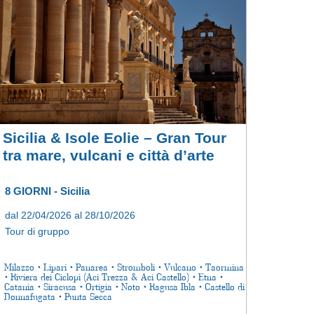
Sicilia & Isole Eolie – Gran Tour
tra mare, vulcani e città d’arte
8 GIORNI - Sicilia
dal 22/04/2026 al 28/10/2026
Tour di gruppo
Milazzo • Lipari • Panarea • Stromboli • Vulcano • Taormina
• Riviera dei Ciclopi (Aci Trezza & Aci Castello) • Etna •
Catania • Siracusa • Ortigia • Noto • Ragusa Ibla • Castello di
Donnafugata • Punta Secca