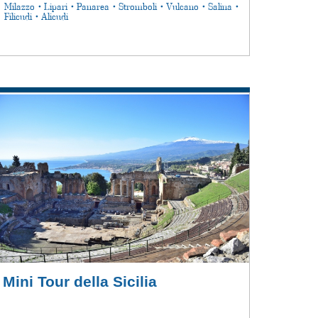
Milazzo • Lipari • Panarea • Stromboli • Vulcano • Salina •
Filicudi • Alicudi
Mini Tour della Sicilia