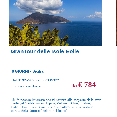
GranTour delle Isole Eolie
8 GIORNI - Sicilia
dal 01/05/2025 al 30/09/2025
€ 784
da
Tour a date libere
Un fantastico itinerario che vi porterà alla scoperta delle sette
perle del Mediterraneo: Lipari, Vulcano, Alicudi, Filicudi,
Salina, Panarea e Stromboli, quest'ultima con la visita in
serata della famosa "Sciara del fuoco".