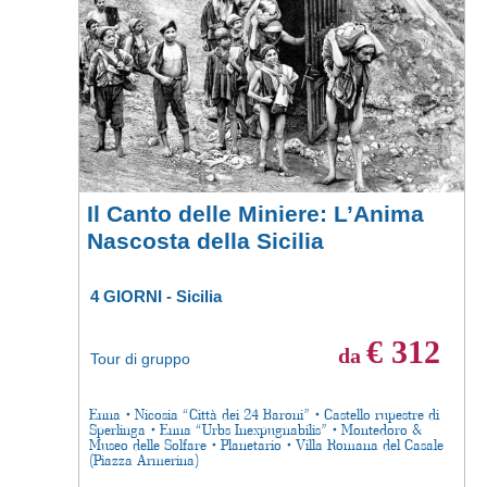
Il Canto delle Miniere: L’Anima
Nascosta della Sicilia
4 GIORNI - Sicilia
€ 312
da
Tour di gruppo
Enna • Nicosia “Città dei 24 Baroni” • Castello rupestre di
Sperlinga • Enna “Urbs Inexpugnabilis” • Montedoro &
Museo delle Solfare • Planetario • Villa Romana del Casale
(Piazza Armerina)