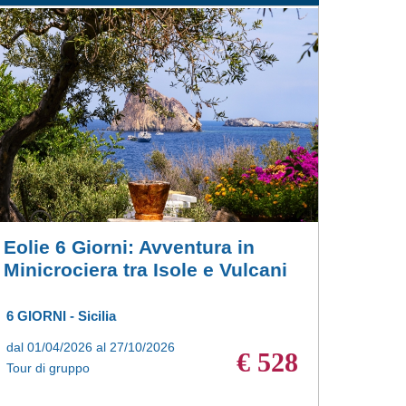
Eolie 6 Giorni: Avventura in
Minicrociera tra Isole e Vulcani
6 GIORNI - Sicilia
dal 01/04/2026 al 27/10/2026
€ 528
Tour di gruppo