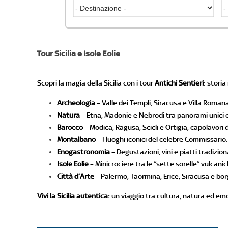
Tour Sicilia e Isole Eolie
Scopri la magia della Sicilia con i tour
Antichi Sentieri
: stori
Archeologia
– Valle dei Templi, Siracusa e Villa Roman
Natura
– Etna, Madonie e Nebrodi tra panorami unici e
Barocco
– Modica, Ragusa, Scicli e Ortigia, capolavori d
Montalbano
– I luoghi iconici del celebre Commissario.
Enogastronomia
– Degustazioni, vini e piatti tradiziona
Isole Eolie
– Minicrociere tra le “sette sorelle” vulcanic
Città d’Arte
– Palermo, Taormina, Erice, Siracusa e bor
Vivi la Sicilia autentica:
un viaggio tra cultura, natura ed emo