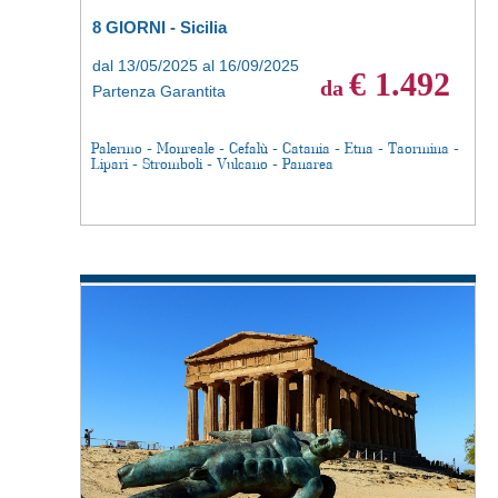
8 GIORNI - Sicilia
dal 13/05/2025 al 16/09/2025
€ 1.492
da
Partenza Garantita
Palermo - Monreale - Cefalù - Catania - Etna - Taormina -
Lipari - Stromboli - Vulcano - Panarea