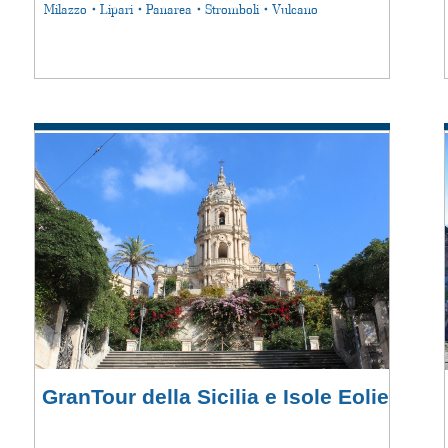
Milazzo • Lipari • Panarea • Stromboli • Vulcano
GranTour della Sicilia e Isole Eolie