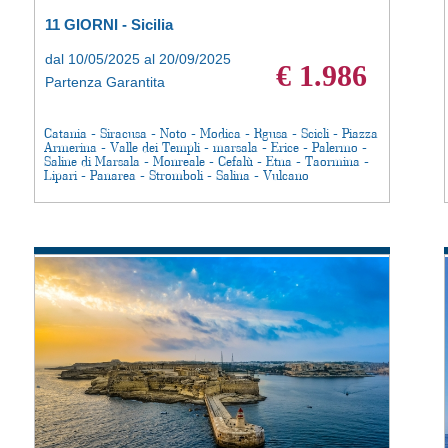
11 GIORNI - Sicilia
dal 10/05/2025 al 20/09/2025
€ 1.986
Partenza Garantita
Catania - Siracusa - Noto - Modica - Rgusa - Scicli - Piazza
Armerina - Valle dei Templi - marsala - Erice - Palermo -
Saline di Marsala - Monreale - Cefalù - Etna - Taormina -
Lipari - Panarea - Stromboli - Salina - Vulcano