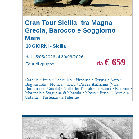
Gran Tour Sicilia: tra Magna
Grecia, Barocco e Soggiorno
Mare
10 GIORNI - Sicilia
dal 15/05/2026 al 30/09/2026
€ 659
da
Tour di gruppo
Catania • Etna • Taormina • Siracusa • Ortigia • Noto •
Ragusa Ibla • Modica • Scicli • Piazza Armerina (Villa
Romana del Casale) • Valle dei Templi • Terrasini • Palermo •
Monreale • Stagnone di Marsala • Mozia • Erice — Arrivo a
Catania • Partenza da Palermo