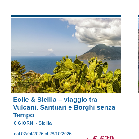
Eolie & Sicilia – viaggio tra
Vulcani, Santuari e Borghi senza
Tempo
8 GIORNI - Sicilia
dal 02/04/2026 al 28/10/2026
€ 639