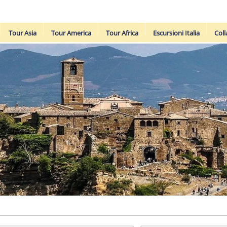
Tour Asia
Tour America
Tour Africa
Escursioni Italia
Coll