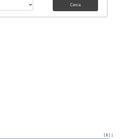
[
1
] |