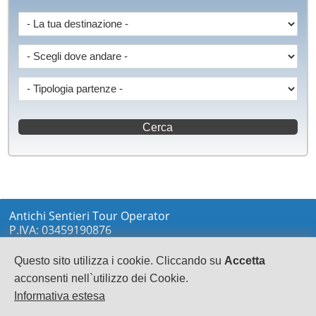
Antichi Sentieri Tour Operator
P.IVA: 03459190876
via Marconi sn
LOCRI
Questo sito utilizza i cookie. Cliccando su
Accetta
0964233148
acconsenti nell`utilizzo dei Cookie.
info@antichisentieri.it
Informativa estesa