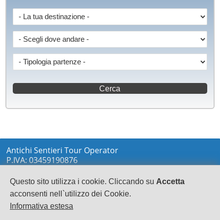
Antichi Sentieri Tour Operator
P.IVA: 03459190876
via Marconi sn
LOCRI
Questo sito utilizza i cookie. Cliccando su
Accetta
0964233148
acconsenti nell`utilizzo dei Cookie.
info@antichisentieri.it
Informativa estesa