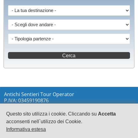
Antichi Sentieri Tour Operator
P.IVA: 03459190876
via Marconi sn
LOCRI
Questo sito utilizza i cookie. Cliccando su
Accetta
0964233148
acconsenti nell`utilizzo dei Cookie.
info@antichisentieri.it
Informativa estesa