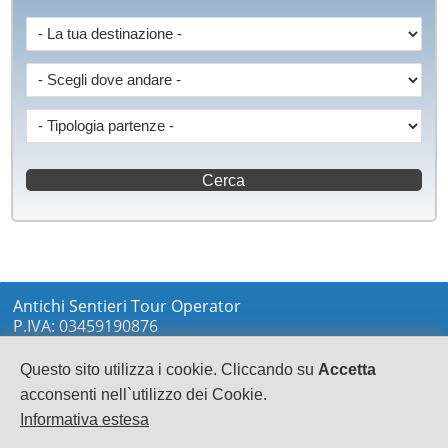
Antichi Sentieri Tour Operator
P.IVA: 03459190876
via Marconi sn
LOCRI
Questo sito utilizza i cookie. Cliccando su
Accetta
0964233148
acconsenti nell`utilizzo dei Cookie.
info@antichisentieri.it
Informativa estesa