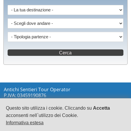
Antichi Sentieri Tour Operator
P.IVA: 03459190876
via Marconi sn
LOCRI
Questo sito utilizza i cookie. Cliccando su
Accetta
0964233148
acconsenti nell`utilizzo dei Cookie.
info@antichisentieri.it
Informativa estesa