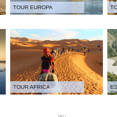
TOUR EUROPA
T
TOUR AFRICA
ES
GI
[
1
] |