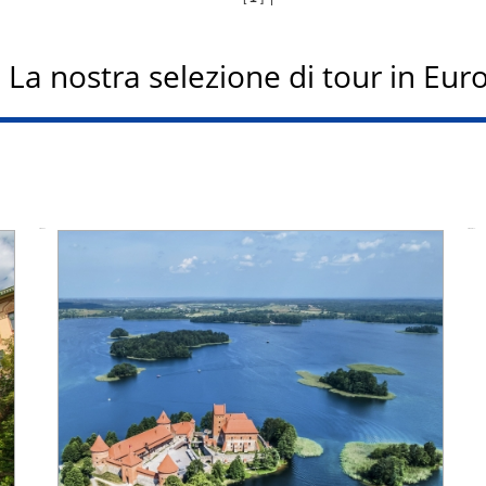
La nostra selezione di tour in Eur
Ufficiale da
Ufficiale fino a: