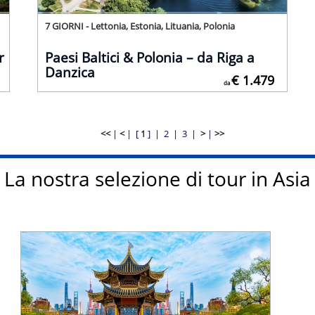
7 GIORNI - Lettonia, Estonia, Lituania, Polonia
r
Paesi Baltici & Polonia – da Riga a
Danzica
€ 1.479
da
<<
|
<
|
[
1
] |
2
|
3
|
>
|
>>
La nostra selezione di tour in Asia
Tariffa ufficiale da