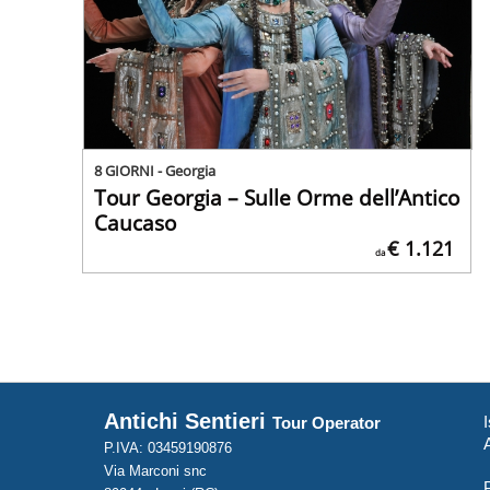
8 GIORNI - Georgia
Tour Georgia – Sulle Orme dell’Antico
Caucaso
€ 1.121
da
Antichi Sentieri
I
Tour Operator
P.IVA: 03459190876
Via Marconi snc