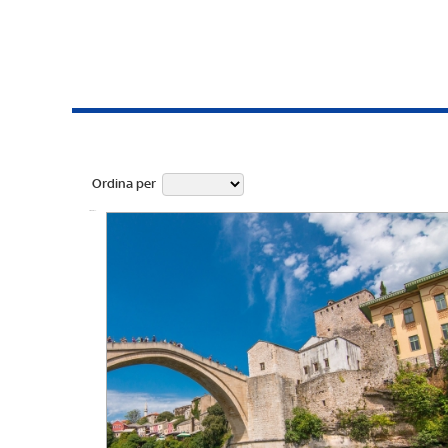
Ordina per
Ufficiale fino a: