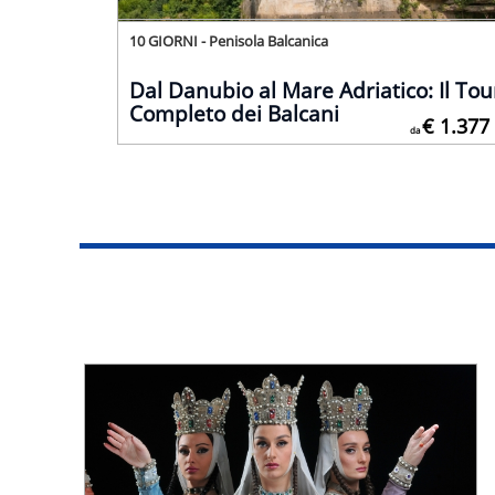
10 GIORNI - Penisola Balcanica
Dal Danubio al Mare Adriatico: Il Tou
Completo dei Balcani
€ 1.377
da
Ufficiale da