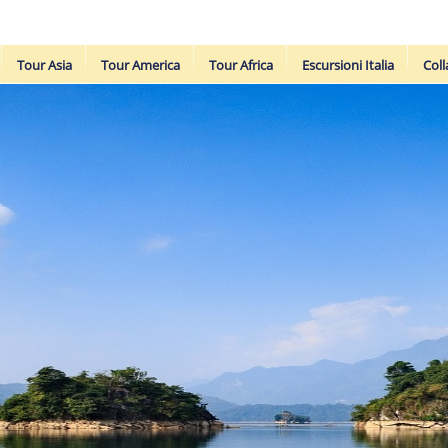
Tour Asia
Tour America
Tour Africa
Escursioni Italia
Coll