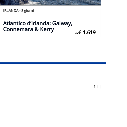
IRLANDA - 8 giorni
Atlantico d’Irlanda: Galway,
Connemara & Kerry
€ 1.619
da
[
1
] |