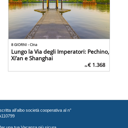
8 GIORNI - Cina
Lungo la Via degli Imperatori: Pechino,
Xi’an e Shanghai
€ 1.368
da
scritta all'albo società cooperativa al n°
A110799
Per una tua Vacanza più sicura