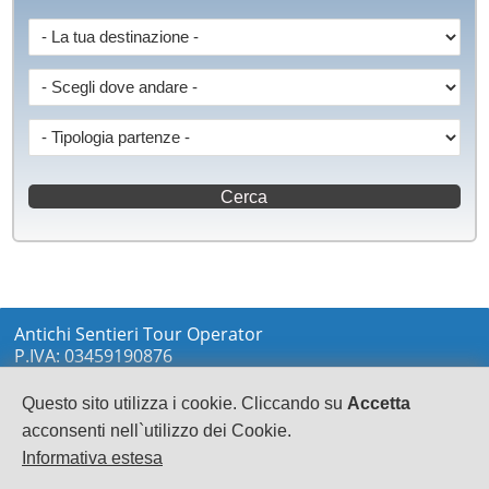
Antichi Sentieri Tour Operator
P.IVA: 03459190876
via Marconi sn
LOCRI
Questo sito utilizza i cookie. Cliccando su
Accetta
0964233148
acconsenti nell`utilizzo dei Cookie.
info@antichisentieri.it
Informativa estesa