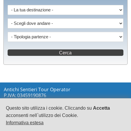
Antichi Sentieri Tour Operator
P.IVA: 03459190876
via Marconi sn
LOCRI
Questo sito utilizza i cookie. Cliccando su
Accetta
0964233148
acconsenti nell`utilizzo dei Cookie.
info@antichisentieri.it
Informativa estesa