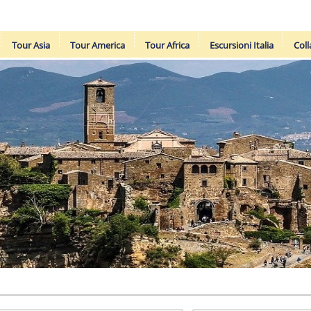
Tour Asia
Tour America
Tour Africa
Escursioni Italia
Coll