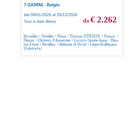
7 GIORNI - Belgio
dal 09/01/2026 al 20/12/2026
€ 2.262
da
Tour a date libere
Bruxelles • Nivelles • Mons • Tournai (UNESCO) • Namur •
Dinant • Château d’Annevoie • Lavaux-Sainte-Anne • Han-
sur-Lesse • Bouillon • Abbazia di Orval • Liège-Guillemins
(Calatrava)