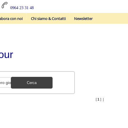
0964 23 31 48
abora con noi
Chi siamo & Contatti
Newsletter
our
[
1
] |