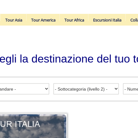
Tour Asia
Tour America
Tour Africa
Escursioni Italia
Coll
egli la destinazione del tuo t
UR ITALIA