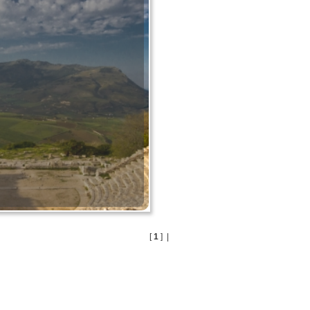
[
1
] |