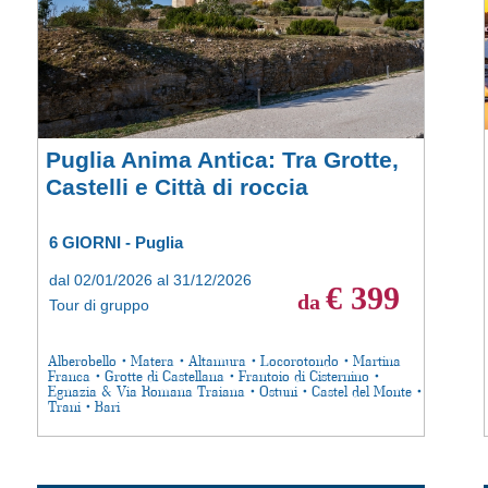
Puglia Anima Antica: Tra Grotte,
Castelli e Città di roccia
6 GIORNI - Puglia
dal 02/01/2026 al 31/12/2026
€ 399
da
Tour di gruppo
Alberobello • Matera • Altamura • Locorotondo • Martina
Franca • Grotte di Castellana • Frantoio di Cisternino •
Egnazia & Via Romana Traiana • Ostuni • Castel del Monte •
Trani • Bari