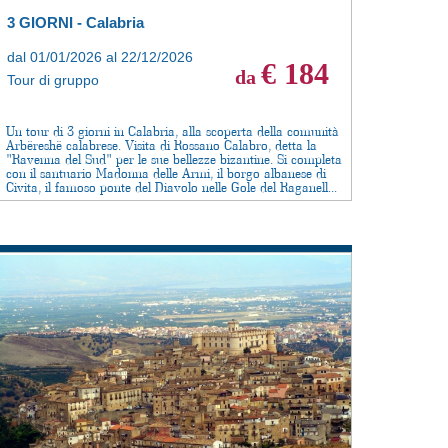
3 GIORNI - Calabria
dal 01/01/2026 al 22/12/2026
€ 184
da
Tour di gruppo
Un tour di 3 giorni in Calabria, alla scoperta della comunità
Arbëreshë calabrese. Visita di Rossano Calabro, detta la
"Ravenna del Sud" per le sue bellezze bizantine. Si completa
con il santuario Madonna delle Armi, il borgo albanese di
Civita, il famoso ponte del Diavolo nelle Gole del Raganell...