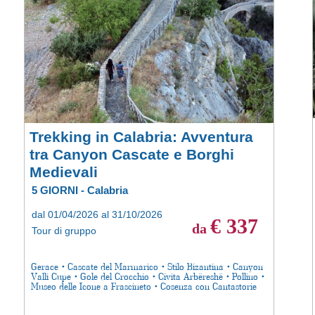
Trekking in Calabria: Avventura
tra Canyon Cascate e Borghi
Medievali
5 GIORNI - Calabria
dal 01/04/2026 al 31/10/2026
€ 337
da
Tour di gruppo
Gerace • Cascate del Marmarico • Stilo Bizantina • Canyon
Valli Cupe • Gole del Crocchio • Civita Arbëreshë • Pollino •
Museo delle Icone a Frascineto • Cosenza con Cantastorie