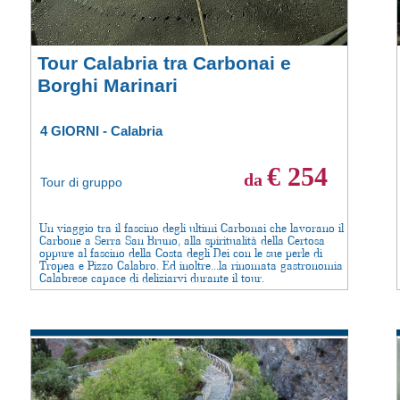
Tour Calabria tra Carbonai e
Borghi Marinari
4 GIORNI - Calabria
€ 254
da
Tour di gruppo
Un viaggio tra il fascino degli ultimi Carbonai che lavorano il
Carbone a Serra San Bruno, alla spiritualità della Certosa
oppure al fascino della Costa degli Dei con le sue perle di
Tropea e Pizzo Calabro. Ed inoltre...la rinomata gastronomia
Calabrese capace di deliziarvi durante il tour.