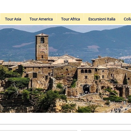
Tour Asia
Tour America
Tour Africa
Escursioni Italia
Coll