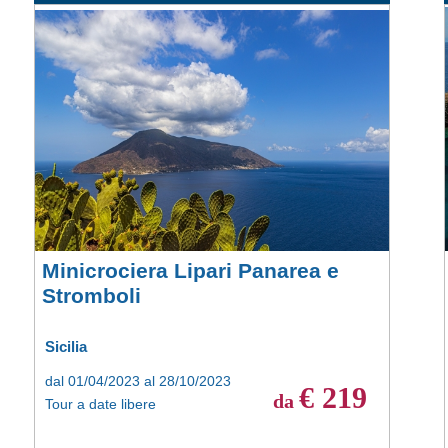
Minicrociera Lipari Panarea e
Stromboli
Sicilia
dal 01/04/2023 al 28/10/2023
€ 219
da
Tour a date libere