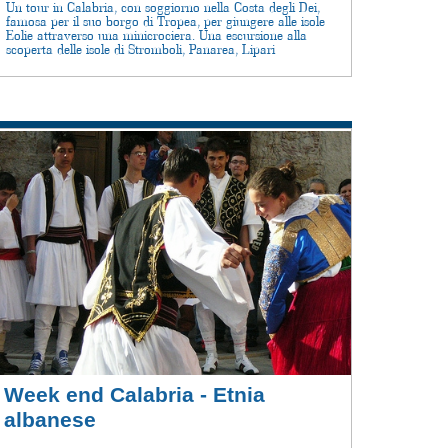
Un tour in Calabria, con soggiorno nella Costa degli Dei,
famosa per il suo borgo di Tropea, per giungere alle isole
Eolie attraverso una minicrociera. Una escursione alla
scoperta delle isole di Stromboli, Panarea, Lipari
Week end Calabria - Etnia
albanese