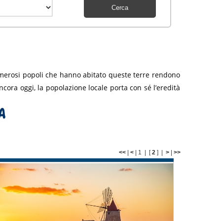
umerosi popoli che hanno abitato queste terre rendono
 Ancora oggi, la popolazione locale porta con sé l’eredità
a
<<
|
<
|
1
|
[
2
] |
>
|
>>