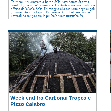
Tour con minicrociere a bordo della navi dotate di tutti i
comfort dove si può ammirare il fantastico scenario naturale
offerto dalle Isole Eolie. Un viaggio alla scoperta degli angoli
di mare intorno a Lipari, Panarea e Stromboli, meraviglie
naturali da sempre tra le più belle mete turistiche Sic...
Week end tra Carbonai Tropea e
Pizzo Calabro