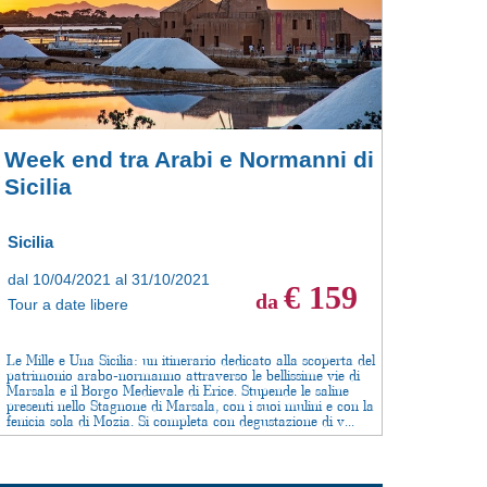
Week end tra Arabi e Normanni di
Sicilia
Sicilia
dal 10/04/2021 al 31/10/2021
€ 159
da
Tour a date libere
Le Mille e Una Sicilia: un itinerario dedicato alla scoperta del
patrimonio arabo-normanno attraverso le bellissime vie di
Marsala e il Borgo Medievale di Erice. Stupende le saline
presenti nello Stagnone di Marsala, con i suoi mulini e con la
fenicia sola di Mozia. Si completa con degustazione di v...