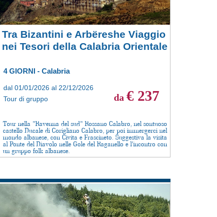
Tra Bizantini e Arbëreshe Viaggio
nei Tesori della Calabria Orientale
4 GIORNI - Calabria
dal 01/01/2026 al 22/12/2026
€ 237
da
Tour di gruppo
Tour nella "Ravenna del sud" Rossano Calabro, nel sontuoso
castello Ducale di Corigliano Calabro, per poi immergerci nel
mondo albanese, con Civita e Frascineto. Suggestiva la visita
al Ponte del Diavolo nelle Gole del Raganello e l'incontro con
un gruppo folk albanese.