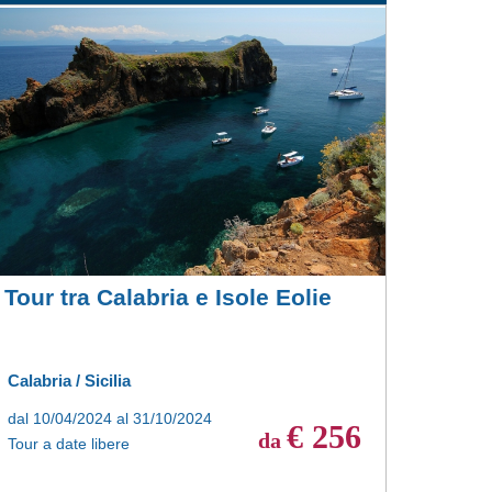
Tour tra Calabria e Isole Eolie
Calabria / Sicilia
dal 10/04/2024 al 31/10/2024
€ 256
da
Tour a date libere