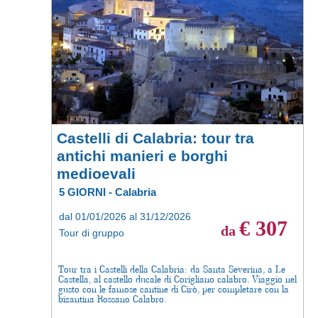
Castelli di Calabria: tour tra
antichi manieri e borghi
medioevali
5 GIORNI - Calabria
dal 01/01/2026 al 31/12/2026
€ 307
da
Tour di gruppo
Tour tra i Castelli della Calabria: da Santa Severina, a Le
Castella, al castello ducale di Corigliano calabro. Viaggio nel
gusto con le famose cantine di Cirò, per completare con la
bizantina Rossano Calabro.