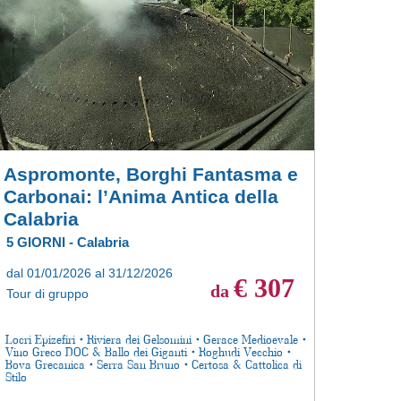
Aspromonte, Borghi Fantasma e
Carbonai: l’Anima Antica della
Calabria
5 GIORNI - Calabria
dal 01/01/2026 al 31/12/2026
€ 307
da
Tour di gruppo
Locri Epizefiri • Riviera dei Gelsomini • Gerace Medioevale •
Vino Greco DOC & Ballo dei Giganti • Roghudi Vecchio •
Bova Grecanica • Serra San Bruno • Certosa & Cattolica di
Stilo