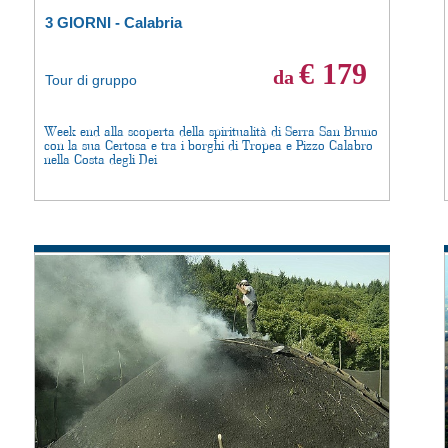
3 GIORNI - Calabria
€ 179
da
Tour di gruppo
Week end alla scoperta della spiritualità di Serra San Bruno
con la sua Certosa e tra i borghi di Tropea e Pizzo Calabro
nella Costa degli Dei