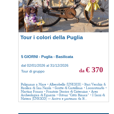
Tour i colori della Puglia
5 GIORNI - Puglia - Basilicata
dal 02/01/2026 al 31/12/2026
€ 370
da
Tour di gruppo
Polignano a Mare • Alberobello (UNESCO) • Bari Vecchia &
Basilica di San Nicola • Grotte di Castellana • Locorotondo •
Martina Franca • Frantoio Storico di Cisternino • Area
Archeologica di Egnazia • Ostuni “Città Bianca” • I Sassi di
Matera (UNESCO) — Arrivo e partenza da B...