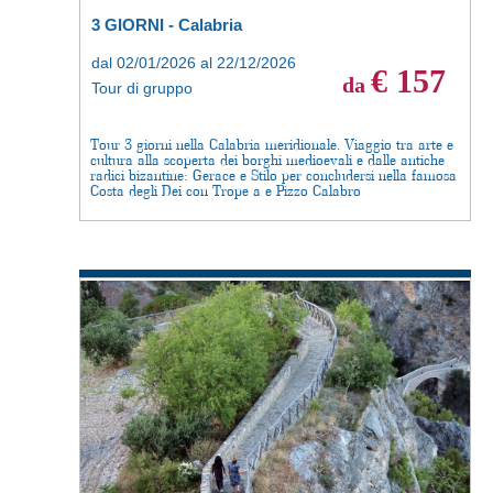
3 GIORNI - Calabria
dal 02/01/2026 al 22/12/2026
€ 157
da
Tour di gruppo
Tour 3 giorni nella Calabria meridionale. Viaggio tra arte e
cultura alla scoperta dei borghi medioevali e dalle antiche
radici bizantine: Gerace e Stilo per concludersi nella famosa
Costa degli Dei con Trope a e Pizzo Calabro